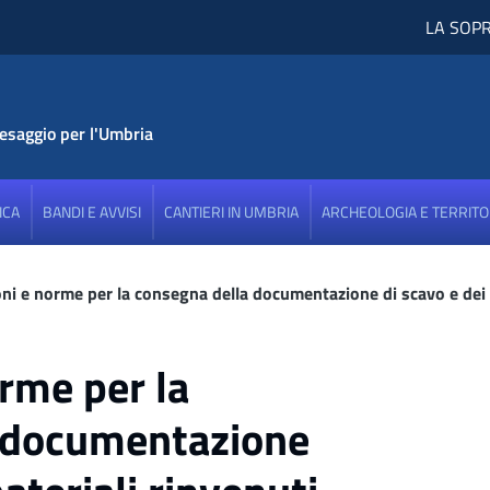
LA SOP
aesaggio per l'Umbria
ICA
BANDI E AVVISI
CANTIERI IN UMBRIA
ARCHEOLOGIA E TERRITO
oni e norme per la consegna della documentazione di scavo e dei 
orme per la
 documentazione