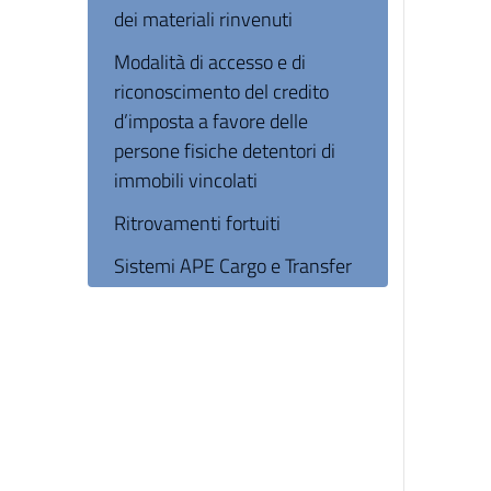
dei materiali rinvenuti
Modalità di accesso e di
riconoscimento del credito
d’imposta a favore delle
persone fisiche detentori di
immobili vincolati
Ritrovamenti fortuiti
Sistemi APE Cargo e Transfer