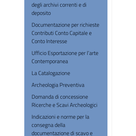
degli archivi correnti e di
deposito
Documentazione per richieste
Contributi Conto Capitale e
Conto Interesse
Ufficio Esportazione per l’arte
Contemporanea
La Catalogazione
Archeologia Preventiva
Domanda di concessione
Ricerche e Scavi Archeologici
Indicazioni e norme per la
consegna della
documentazione di scavo e