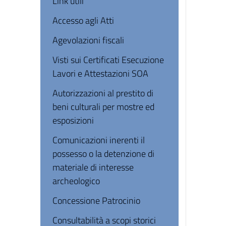
Link utili
Accesso agli Atti
Agevolazioni fiscali
Visti sui Certificati Esecuzione
Lavori e Attestazioni SOA
Autorizzazioni al prestito di
beni culturali per mostre ed
esposizioni
Comunicazioni inerenti il
possesso o la detenzione di
materiale di interesse
archeologico
Concessione Patrocinio
Consultabilità a scopi storici