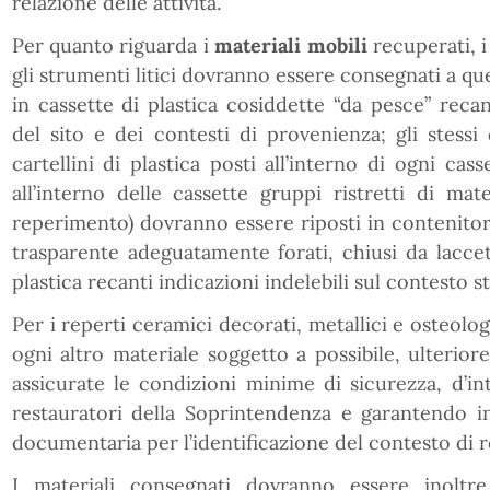
relazione delle attività.
Per quanto riguarda i
materiali mobili
recuperati, i
gli strumenti litici dovranno essere consegnati a qu
in cassette di plastica cosiddette “da pesce” recant
del sito e dei contesti di provenienza; gli stessi
cartellini di plastica posti all’interno di ogni cas
all’interno delle cassette gruppi ristretti di mat
reperimento) dovranno essere riposti in contenitori
trasparente adeguatamente forati, chiusi da laccet
plastica recanti indicazioni indelebili sul contesto s
Per i reperti ceramici decorati, metallici e osteolo
ogni altro materiale soggetto a possibile, ulteri
assicurate le condizioni minime di sicurezza, d’in
restauratori della Soprintendenza e garantendo i
documentaria per l’identificazione del contesto di 
I materiali consegnati dovranno essere inoltr