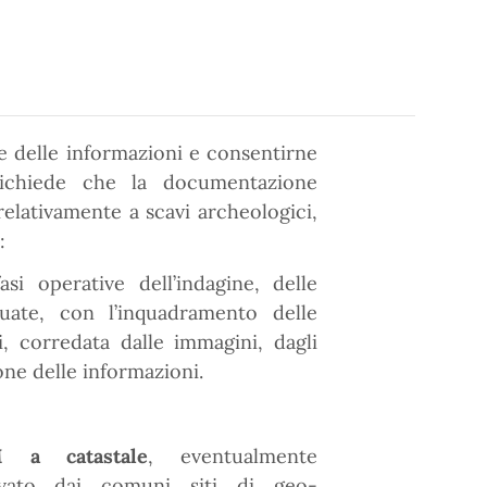
ne delle informazioni e consentirne
i richiede che la documentazione
elativamente a scavi archeologici,
:
fasi operative dell’indagine, delle
iduate, con l’inquadramento delle
i, corredata dalle immagini, dagli
one delle informazioni.
M a catastale
, eventualmente
cavato dai comuni siti di geo-