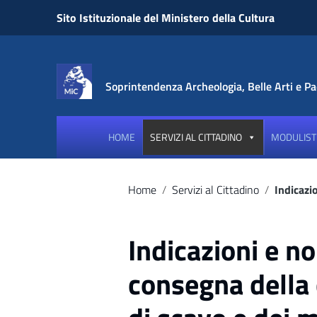
Vai ai contenuti
Sito Istituzionale del Ministero della Cultura
Vai al menu di navigazione
Vai al footer
Soprintendenza Archeologia, Belle Arti e P
HOME
SERVIZI AL CITTADINO
MODULIST
Home
/
Servizi al Cittadino
/
Indicazi
Indicazioni e n
consegna della