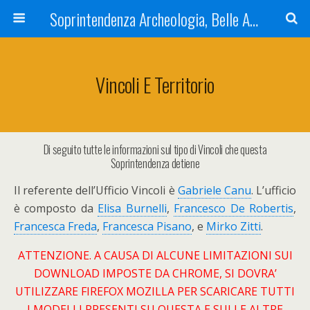
Soprintendenza Archeologia, Belle Arti e Paesaggio dell'Umbria
Vincoli E Territorio
Di seguito tutte le informazioni sul tipo di Vincoli che questa
Soprintendenza detiene
Il referente dell’Ufficio Vincoli è
Gabriele Canu
. L’ufficio
è composto da
Elisa Burnelli
,
Francesco De Robertis
,
Francesca Freda
,
Francesca Pisano
, e
Mirko Zitti
.
ATTENZIONE. A CAUSA DI ALCUNE LIMITAZIONI SUI
DOWNLOAD IMPOSTE DA CHROME, SI DOVRA’
UTILIZZARE FIREFOX MOZILLA PER SCARICARE TUTTI
I MODELLI PRESENTI SU QUESTA E SULLE ALTRE