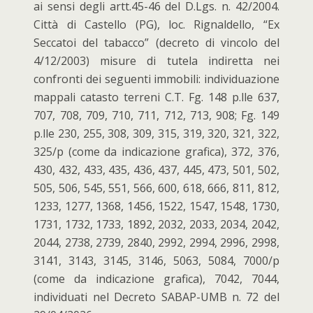
ai sensi degli artt.45-46 del D.Lgs. n. 42/2004.
Città di Castello (PG), loc. Rignaldello, “Ex
Seccatoi del tabacco” (decreto di vincolo del
4/12/2003) misure di tutela indiretta nei
confronti dei seguenti immobili: individuazione
mappali catasto terreni C.T. Fg. 148 p.lle 637,
707, 708, 709, 710, 711, 712, 713, 908; Fg. 149
p.lle 230, 255, 308, 309, 315, 319, 320, 321, 322,
325/p (come da indicazione grafica), 372, 376,
430, 432, 433, 435, 436, 437, 445, 473, 501, 502,
505, 506, 545, 551, 566, 600, 618, 666, 811, 812,
1233, 1277, 1368, 1456, 1522, 1547, 1548, 1730,
1731, 1732, 1733, 1892, 2032, 2033, 2034, 2042,
2044, 2738, 2739, 2840, 2992, 2994, 2996, 2998,
3141, 3143, 3145, 3146, 5063, 5084, 7000/p
(come da indicazione grafica), 7042, 7044,
individuati nel Decreto SABAP-UMB n. 72 del