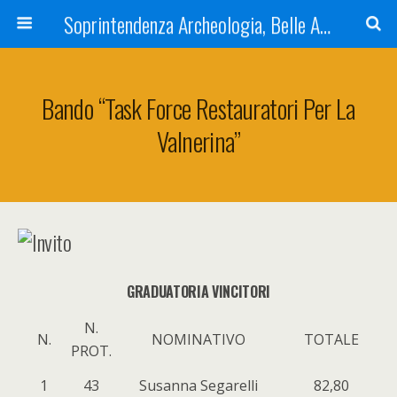
Soprintendenza Archeologia, Belle Arti e Paesaggio dell'Umbria
Bando “Task Force Restauratori Per La
Valnerina”
GRADUATORIA VINCITORI
N.
N.
NOMINATIVO
TOTALE
PROT.
1
43
Susanna Segarelli
82,80