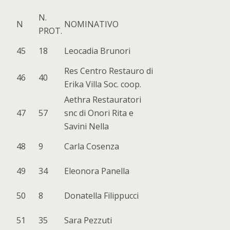
N.
N
NOMINATIVO
PROT.
45
18
Leocadia Brunori
Res Centro Restauro di
46
40
Erika Villa Soc. coop.
Aethra Restauratori
47
57
snc di Onori Rita e
Savini Nella
48
9
Carla Cosenza
49
34
Eleonora Panella
50
8
Donatella Filippucci
51
35
Sara Pezzuti