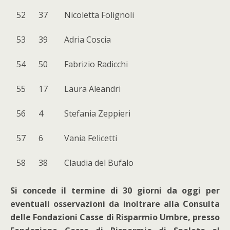
52
37
Nicoletta Folignoli
53
39
Adria Coscia
54
50
Fabrizio Radicchi
55
17
Laura Aleandri
56
4
Stefania Zeppieri
57
6
Vania Felicetti
58
38
Claudia del Bufalo
Si concede il termine di 30 giorni da oggi per
eventuali osservazioni da inoltrare alla Consulta
delle Fondazioni Casse di Risparmio Umbre, presso