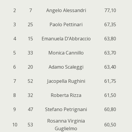
2
7
Angelo Alessandri
77,10
3
25
Paolo Pettinari
67,35
4
15
Emanuela D’Abbraccio
63,80
5
33
Monica Cannillo
63,70
6
20
Adamo Scaleggi
63,40
7
52
Jacopella Rughini
61,75
8
32
Roberta Rizza
61,50
9
47
Stefano Petrignani
60,80
Rosanna Virginia
10
53
60,50
Guglielmo